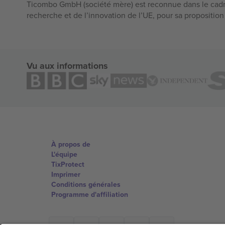
Ticombo GmbH (société mère) est reconnue dans le cadr
recherche et de l’innovation de l’UE, pour sa propositio
Vu aux informations
À propos de
L'équipe
TixProtect
Imprimer
Conditions générales
Programme d'affiliation