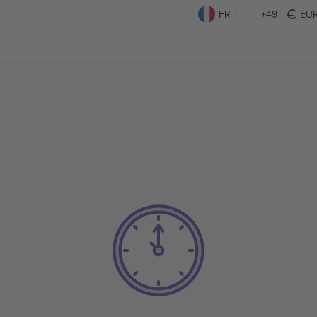
FR
+49
EU