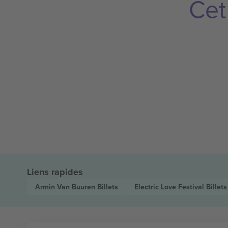
Cet
Liens rapides
Armin Van Buuren
Billets
Electric Love Festival
Billets