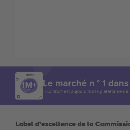
MERCI!
Le marché n ° 1 dans
Ticombo® est aujourd’hui la plateforme de r
Label d’excellence de la Commiss