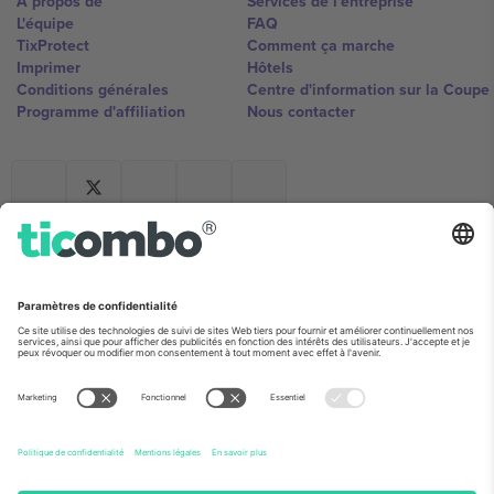
À propos de
Services de l'entreprise
L'équipe
FAQ
TixProtect
Comment ça marche
Imprimer
Hôtels
Conditions générales
Centre d'information sur la Coup
Programme d'affiliation
Nous contacter
Ticombo France
Mimi Balkanska 132, 1540, Sofia,
Bulgaria
L'entité juridique du fournisseur de la plateforme peut changer en
fonction du lieu, de l'événement et/ou du domaine. Pour plus de
détails, consultez la page spécifique de l'événement, les mentions