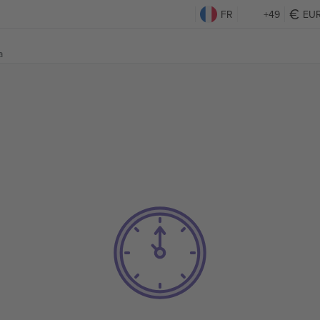
FR
+49
EU
a