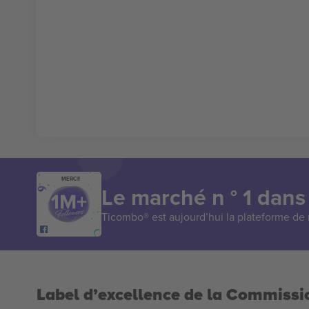
MERCI!
Le marché n ° 1 dans
Ticombo® est aujourd’hui la plateforme de r
Label d’excellence de la Commiss