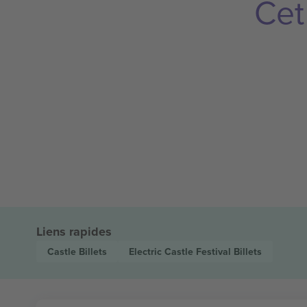
Cet
Liens rapides
Castle
Billets
Electric Castle Festival
Billets