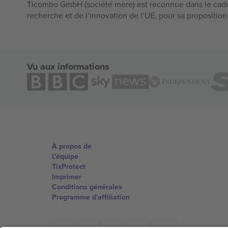
Ticombo GmbH (société mère) est reconnue dans le cadr
recherche et de l’innovation de l’UE, pour sa propositio
Vu aux informations
À propos de
L'équipe
TixProtect
Imprimer
Conditions générales
Programme d'affiliation