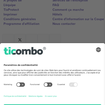
À propos de
Services de l'entreprise
L'équipe
FAQ
TixProtect
Comment ça marche
Imprimer
Hôtels
Conditions générales
Centre d'information sur la Coup
Programme d'affiliation
Nous contacter
Ticombo France
Mimi Balkanska 132, 1540, Sofia,
Bulgaria
L'entité juridique du fournisseur de la plateforme peut changer en
fonction du lieu, de l'événement et/ou du domaine. Pour plus de
détails, consultez la page spécifique de l'événement, les mentions