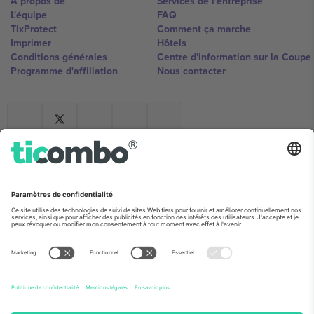
À propos de
Services de l'entreprise
L'équipe
FAQ
TixProtect
Comment ça marche
Imprimer
Hôtels
Conditions générales
Centre d'information sur la Coup
Programme d'affiliation
Nous contacter
Ticombo France
Mimi Balkanska 132, 1540, Sofia,
Bulgaria
L'entité juridique du fournisseur de la plateforme peut changer en
fonction du lieu, de l'événement et/ou du domaine. Pour plus de
détails, consultez la page spécifique de l'événement, les mentions