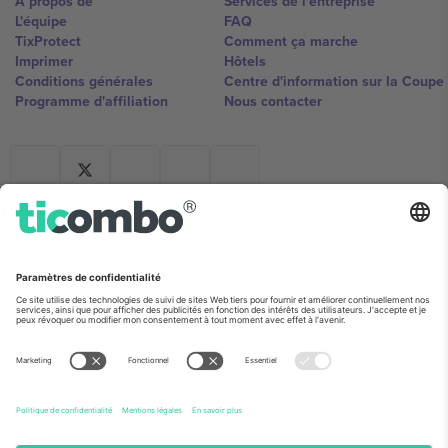
À propos de
Services de l'entreprise
L'équipe
FAQ
TixProtect
Comment ça marche
Imprimer
Hôtels
Conditions générales
Centre d'information sur la Coup
Programme d'affiliation
Nous contacter
Ticombo France
Mimi Balkanska 132, 1540, Sofia,
Bulgaria
L'entité juridique du fournisseur de la plateforme peut changer en
fonction du lieu, de l'événement et/ou du domaine. Pour plus de
détails, consultez la page spécifique de l'événement, les mentions