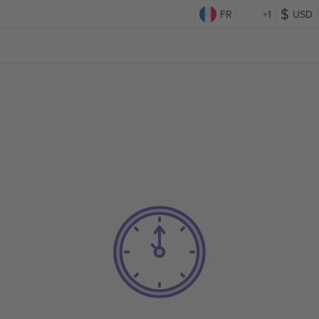
FR
+1
USD