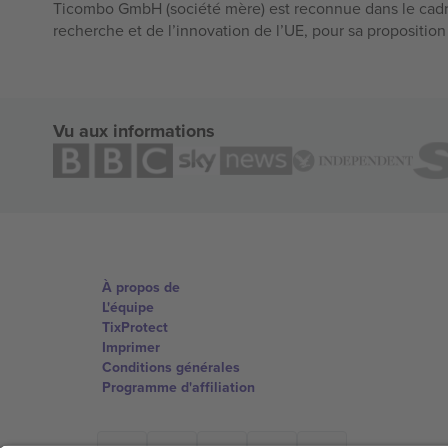
Ticombo GmbH (société mère) est reconnue dans le cadr
recherche et de l’innovation de l’UE, pour sa propositio
Vu aux informations
À propos de
L'équipe
TixProtect
Imprimer
Conditions générales
Programme d'affiliation