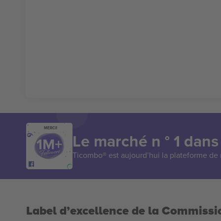
MERCI!
Le marché n ° 1 dans
Ticombo® est aujourd’hui la plateforme de r
Label d’excellence de la Commiss