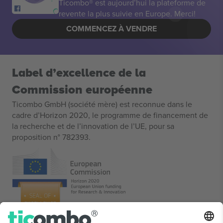
Ticombo® est aujourd’hui la plateforme de
revente la plus suivie en Europe. Merci!
COMMENCEZ À VENDRE
Label d’excellence de la
Commission européenne
Ticombo GmbH (société mère) est reconnue dans le
cadre d’Horizon 2020, le programme de financement de
la recherche et de l’innovation de l’UE, pour sa
proposition n° 782393.