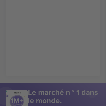
Le marché n ° 1 dans
MERCI!
le monde.