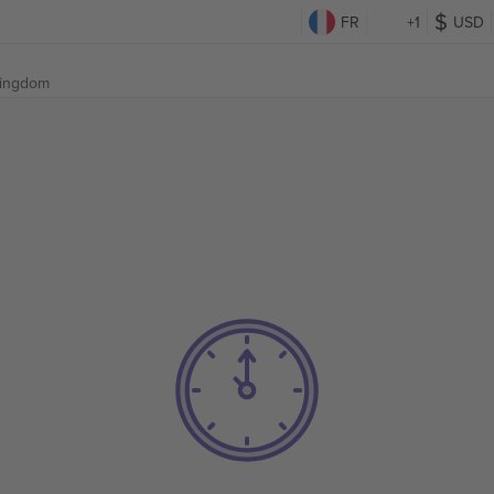
FR
+1
USD
Kingdom