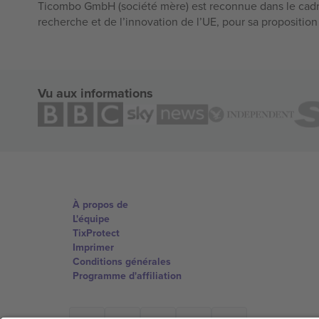
Ticombo GmbH (société mère) est reconnue dans le cadr
recherche et de l’innovation de l’UE, pour sa propositio
Vu aux informations
À propos de
L'équipe
TixProtect
Imprimer
Conditions générales
Programme d'affiliation