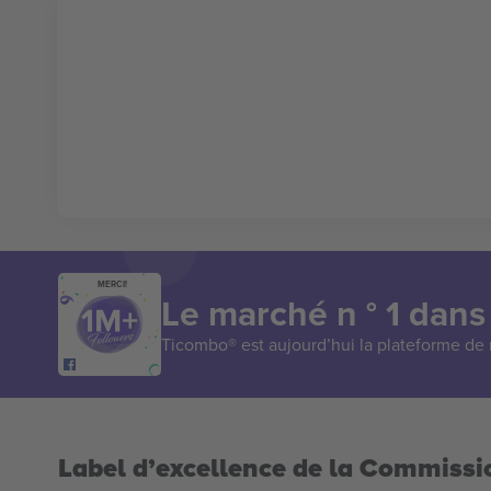
MERCI!
Le marché n ° 1 dans
Ticombo® est aujourd’hui la plateforme de r
Label d’excellence de la Commiss