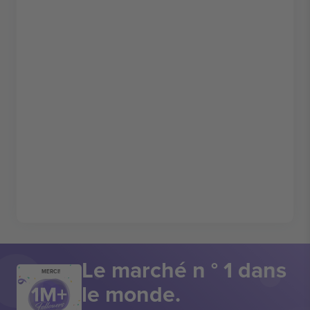
Le marché n ° 1 dans
MERCI!
le monde.