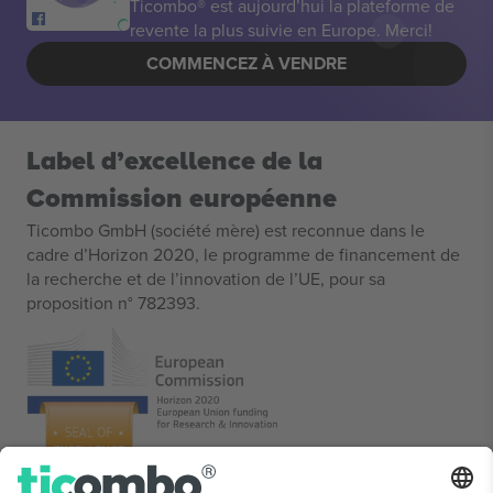
Ticombo® est aujourd’hui la plateforme de
revente la plus suivie en Europe. Merci!
COMMENCEZ À VENDRE
Label d’excellence de la
Commission européenne
Ticombo GmbH (société mère) est reconnue dans le
cadre d’Horizon 2020, le programme de financement de
la recherche et de l’innovation de l’UE, pour sa
proposition n° 782393.