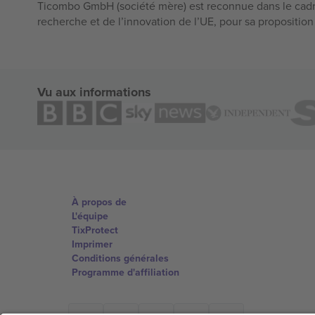
Ticombo GmbH (société mère) est reconnue dans le cadr
recherche et de l’innovation de l’UE, pour sa propositio
Vu aux informations
À propos de
L'équipe
TixProtect
Imprimer
Conditions générales
Programme d'affiliation