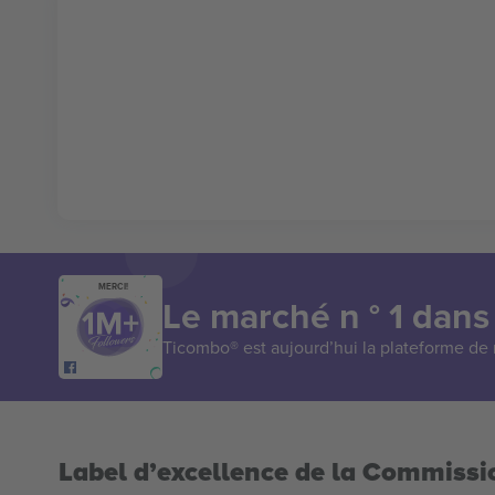
MERCI!
Le marché n ° 1 dans
Ticombo® est aujourd’hui la plateforme de r
Label d’excellence de la Commiss