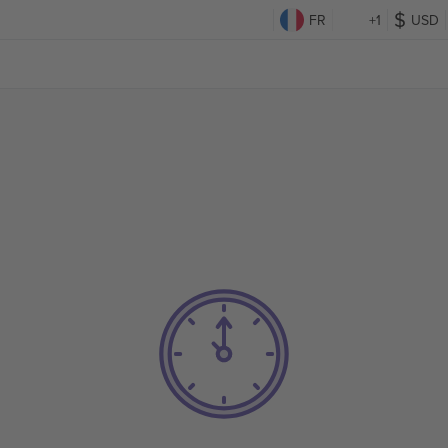
FR
+1
USD