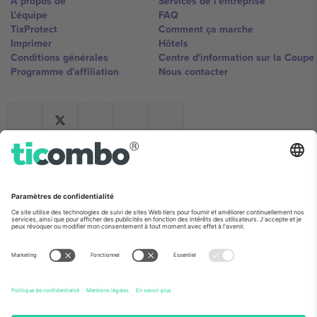
À propos de
Services de l'entreprise
L'équipe
FAQ
TixProtect
Comment ça marche
Imprimer
Hôtels
Conditions générales
Centre d'information sur la Coup
Programme d'affiliation
Nous contacter
Ticombo France
Mimi Balkanska 132, 1540, Sofia,
Bulgaria
L'entité juridique du fournisseur de la plateforme peut changer en
fonction du lieu, de l'événement et/ou du domaine. Pour plus de
détails, consultez la page spécifique de l'événement, les mentions