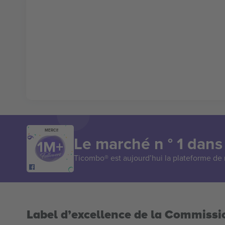
MERCI!
Le marché n ° 1 dans
Ticombo® est aujourd’hui la plateforme de r
Label d’excellence de la Commiss