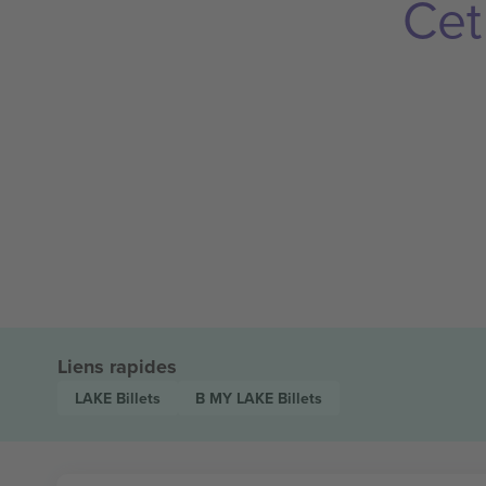
Cet
Liens rapides
LAKE
Billets
B MY LAKE
Billets