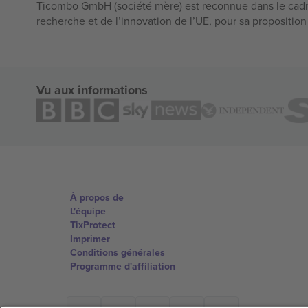
Ticombo GmbH (société mère) est reconnue dans le cadr
recherche et de l’innovation de l’UE, pour sa propositio
Vu aux informations
À propos de
L'équipe
TixProtect
Imprimer
Conditions générales
Programme d'affiliation