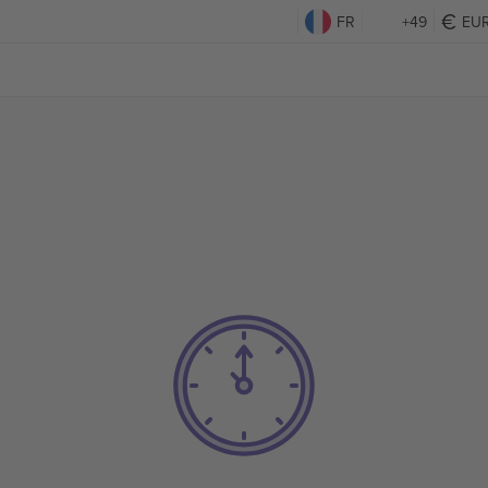
FR
+49
EU