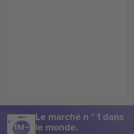
Le marché n ° 1 dans
MERCI!
le monde.