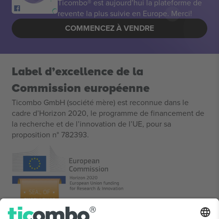
Ticombo® est aujourd’hui la plateforme de
revente la plus suivie en Europe. Merci!
COMMENCEZ À VENDRE
Label d’excellence de la
Commission européenne
Ticombo GmbH (société mère) est reconnue dans le
cadre d’Horizon 2020, le programme de financement de
la recherche et de l’innovation de l’UE, pour sa
proposition n° 782393.