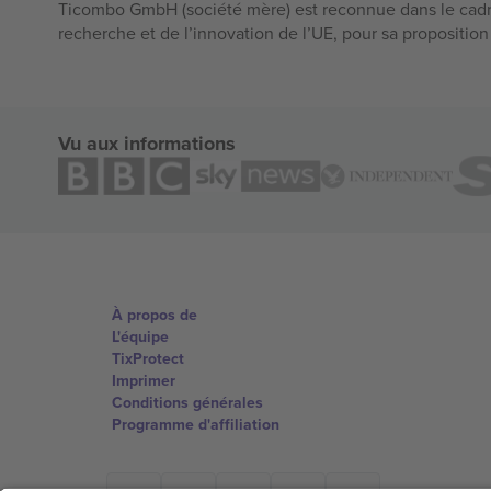
Ticombo GmbH (société mère) est reconnue dans le cadr
recherche et de l’innovation de l’UE, pour sa propositio
Vu aux informations
À propos de
L'équipe
TixProtect
Imprimer
Conditions générales
Programme d'affiliation