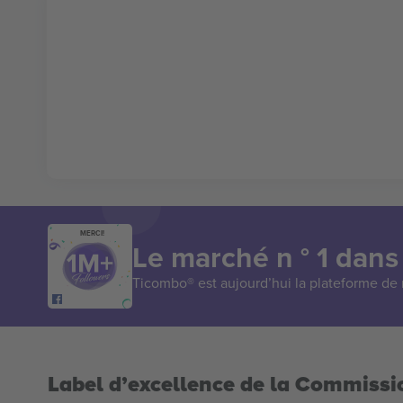
MERCI!
Le marché n ° 1 dans
Ticombo® est aujourd’hui la plateforme de r
Label d’excellence de la Commiss