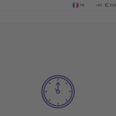
FR
+49
EU