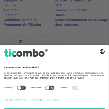
À propos de
Services de l'entreprise
L'équipe
FAQ
TixProtect
Comment ça marche
Imprimer
Hôtels
Conditions générales
Centre d'information sur la Coup
Programme d'affiliation
Nous contacter
Ticombo France
Mimi Balkanska 132, 1540, Sofia,
Bulgaria
L'entité juridique du fournisseur de la plateforme peut changer en
fonction du lieu, de l'événement et/ou du domaine. Pour plus de
détails, consultez la page spécifique de l'événement, les mentions