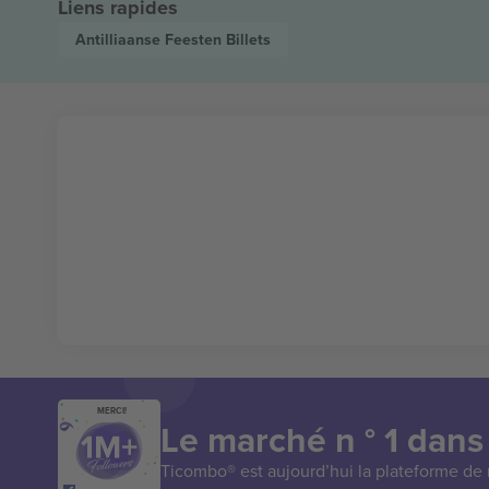
Liens rapides
Antilliaanse Feesten
Billets
MERCI!
Le marché n ° 1 dans
Ticombo® est aujourd’hui la plateforme de r