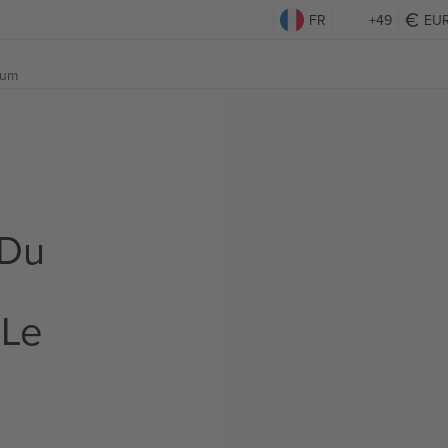
FR
+49
EU
ium
 Du
 Le
s