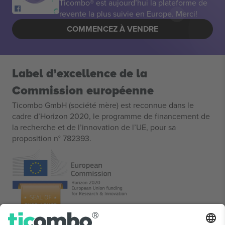
Ticombo® est aujourd’hui la plateforme de
revente la plus suivie en Europe. Merci!
COMMENCEZ À VENDRE
Label d’excellence de la
Commission européenne
Ticombo GmbH (société mère) est reconnue dans le
cadre d’Horizon 2020, le programme de financement de
la recherche et de l’innovation de l’UE, pour sa
proposition n° 782393.