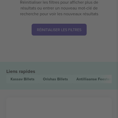
Réinitialiser les filtres pour afficher plus de
résultats ou entrer un nouveau mot-clé de
recherche pour voir les nouveaux résultats
RÉINITIALISER LES FILTRES
Liens rapides
Kassav
Billets
Orishas
Billets
Antilliaanse Feesten
Bil