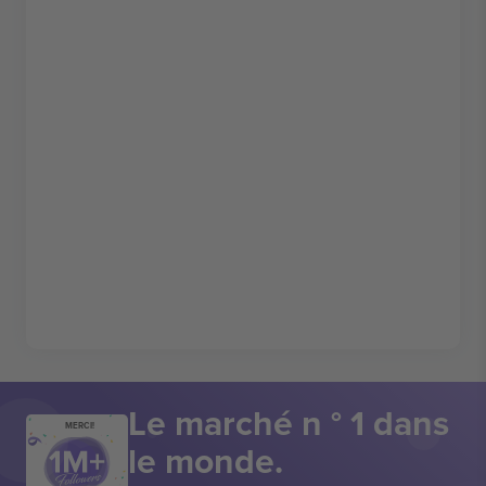
Le marché n ° 1 dans
MERCI!
le monde.