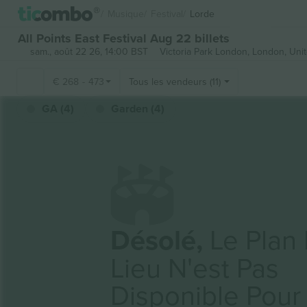
Musique
Festival
Lorde
All Points East Festival Aug 22 billets
sam., août 22 26, 14:00 BST
Victoria Park London,
London, Uni
€
268
-
473
Tous les vendeurs (11)
GA (4)
Garden (4)
Désolé,
Le Plan
Lieu N'est Pas
Disponible Pour