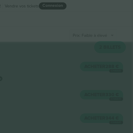
Connexion
R
Vendre vos tickets
Prix: Faible à élevé
2
BILLETS
ACHETER
288 €
CHAQUE
ACHETER
330 €
CHAQUE
ACHETER
344 €
CHAQUE