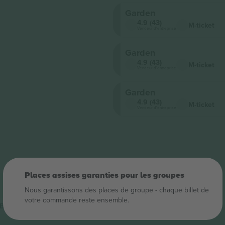
s
Garden
4.9 (43)
M-ticket
Vendeur d'entreprise
Garden
4.9 (43)
M-ticket
Vendeur d'entreprise
Garden
4.9 (43)
M-ticket
Vendeur d'entreprise
Places assises garanties pour les groupes
Nous garantissons des places de groupe ‑ chaque billet de
votre commande reste ensemble.
Billets
Oklou
Billets
All Points East Festival
Billets