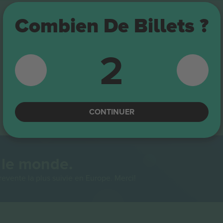
Combien De Billets ?
2
CONTINUER
 le monde.
evente la plus suivie en Europe. Merci!