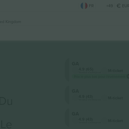
FR
+49
EU
ted Kingdom
GA
4.9 (65)
M-ticket
Vendeur d'entreprise
Prix ​​le plus bas pour l'événement
GA
 Du
4.9 (43)
M-ticket
Vendeur d'entreprise
GA
 Le
4.9 (43)
M-ticket
Vendeur d'entreprise