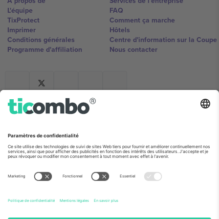
À propos de
Services de l'entreprise
L'équipe
FAQ
TixProtect
Comment ça marche
Imprimer
Hôtels
Conditions générales
Centre d'information sur la Coup
Programme d'affiliation
Nous contacter
Ticombo France
Mimi Balkanska 132, 1540, Sofia,
Bulgaria
L'entité juridique du fournisseur de la plateforme peut changer en
fonction du lieu, de l'événement et/ou du domaine. Pour plus de
détails, consultez la page spécifique de l'événement, les mentions