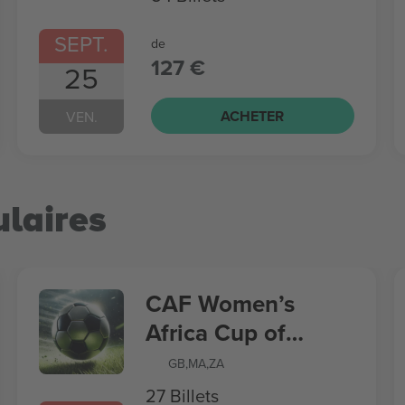
SEPT.
de
127 €
25
ACHETER
VEN.
laires
CAF Women’s
Africa Cup of
Nations
GB
,
MA
,
ZA
27 Billets