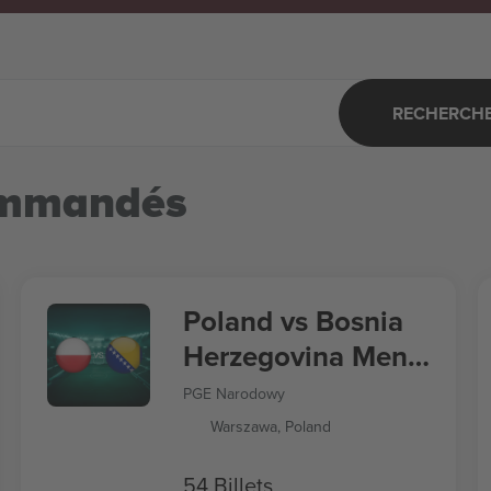
RECHERCHER
ommandés
Poland vs Bosnia
Herzegovina Men's
Nations League
PGE Narodowy
Warszawa, Poland
54 Billets