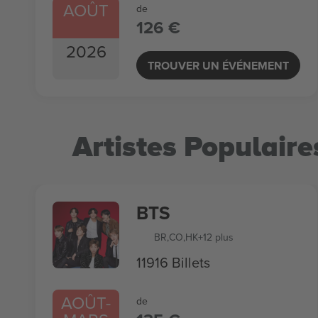
AOÛT
de
126 €
2026
TROUVER UN ÉVÉNEMENT
Artistes Populaire
BTS
BR
,
CO
,
HK
+12 plus
11916 Billets
AOÛT
-
de