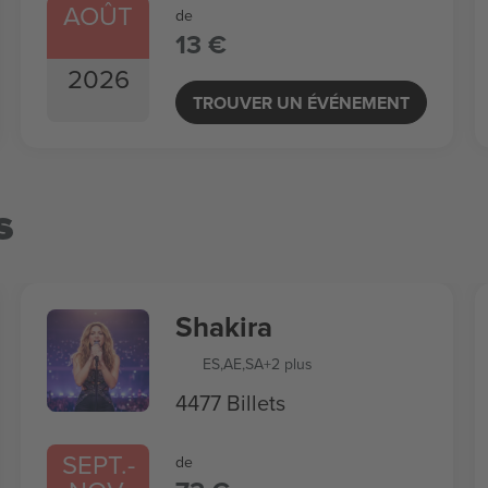
AOÛT
de
13 €
2026
TROUVER UN ÉVÉNEMENT
s
Shakira
ES
,
AE
,
SA
+2 plus
4477 Billets
SEPT.
-
de