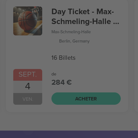
Day Ticket - Max-
Schmeling-Halle -
Women’s
Max-Schmeling-Halle
Basketball World
Berlin, Germany
Cup
16 Billets
SEPT.
de
284 €
4
ACHETER
VEN.