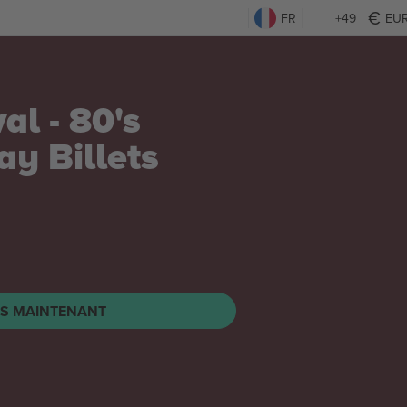
FR
+49
EU
al - 80's
day
Billets
TS MAINTENANT