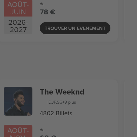
AOÛT
-
de
JUIN
78 €
2026
-
2027
TROUVER UN ÉVÉNEMENT
The Weeknd
IE
,
JP
,
SG
+9 plus
4802 Billets
AOÛT
-
de