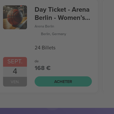
Day Ticket - Arena
Berlin - Women’s
Basketball World
Arena Berlin
Cup
Berlin, Germany
24 Billets
SEPT.
de
168 €
4
ACHETER
VEN.