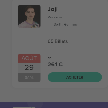
Joji
Velodrom
Berlin, Germany
65 Billets
AOÛT
de
261 €
29
ACHETER
SAM.