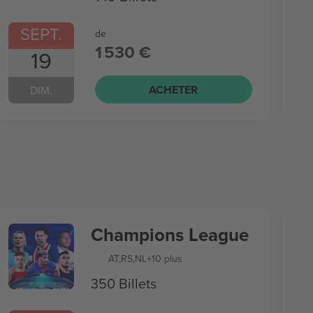
SEPT.
de
1 530 €
19
ACHETER
DIM.
Champions League
AT
,
RS
,
NL
+10 plus
350 Billets