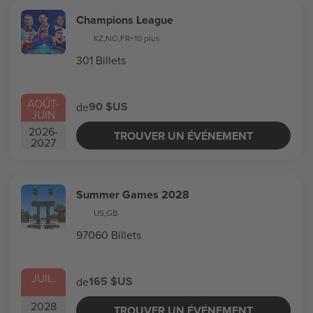
Champions League
KZ
,
NO
,
FR
+10 plus
301 Billets
AOÛT
-
90 $US
de
JUIN
2026
-
TROUVER UN ÉVÉNEMENT
2027
Summer Games 2028
US
,
GB
97060 Billets
JUIL.
165 $US
de
2028
TROUVER UN ÉVÉNEMENT