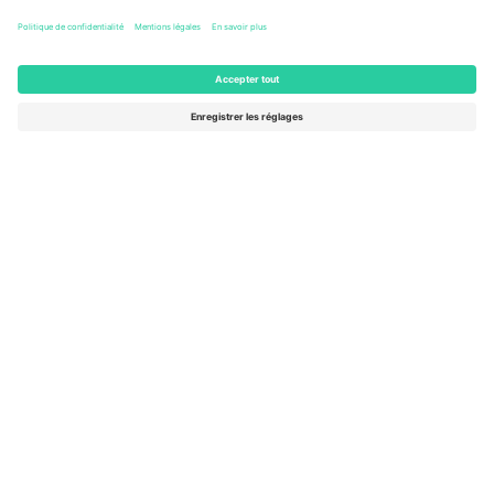
Columbus, United States
47 Billets
AOÛT
46 $US
de
15
ACHETER
SAM.
AFFICHER PLUS
- 20 ÉVÉNEMENTS
Le marché n ° 1 dans
MERCI!
le monde.
Ticombo® est aujourd’hui la plateforme de
revente la plus suivie en Europe. Merci!
COMMENCEZ À VENDRE