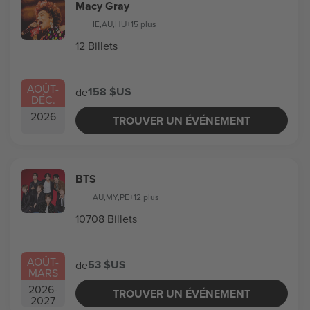
Macy Gray
IE
,
AU
,
HU
+15 plus
12 Billets
AOÛT
-
158 $US
de
DÉC.
2026
TROUVER UN ÉVÉNEMENT
BTS
AU
,
MY
,
PE
+12 plus
10708 Billets
AOÛT
-
53 $US
de
MARS
2026
-
TROUVER UN ÉVÉNEMENT
2027