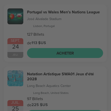
Portugal vs Wales Men's Nations League
José Alvalade Stadium
Lisbon, Portugal
127 Billets
SEPT.
113 $US
de
24
ACHETER
JEU.
Natation Artistique SWA01 Jeux d'été
2028
Long Beach Aquatics Center
Long Beach, United States
97 Billets
JUIL.
225 $US
de
25