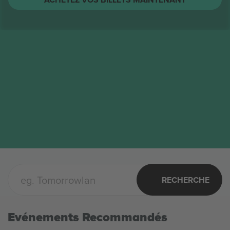
The Toadies
Billets
AOÛT
Columbus, United States
17
The Toadies
LUN.
ACHETEZ VOS BILLETS MAINTENANT
RECHERCHE
Evénements Recommandés