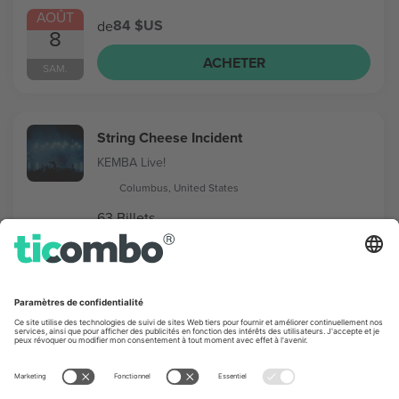
AOÛT
84 $US
de
8
ACHETER
SAM.
String Cheese Incident
KEMBA Live!
Columbus, United States
63 Billets
AOÛT
57 $US
de
12
ACHETER
MER.
St. Lucia
Newport Music Hall