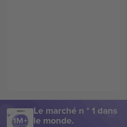
Le marché n ° 1 dans
MERCI!
le monde.