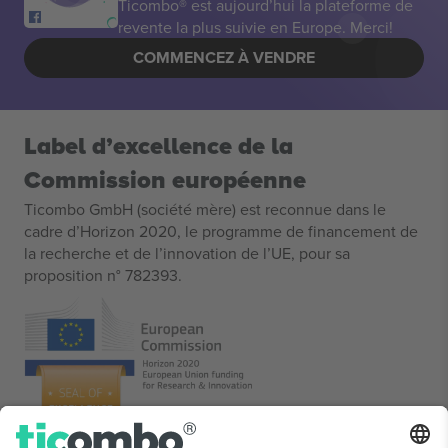
Ticombo® est aujourd’hui la plateforme de
revente la plus suivie en Europe. Merci!
COMMENCEZ À VENDRE
Label d’excellence de la
Commission européenne
Ticombo GmbH (société mère) est reconnue dans le
cadre d’Horizon 2020, le programme de financement de
la recherche et de l’innovation de l’UE, pour sa
proposition n° 782393.