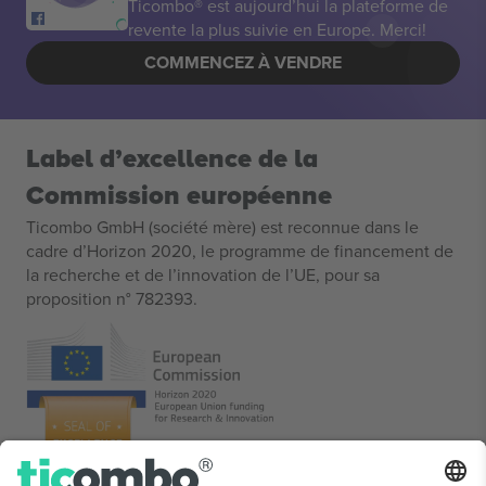
Ticombo® est aujourd’hui la plateforme de
revente la plus suivie en Europe. Merci!
COMMENCEZ À VENDRE
Label d’excellence de la
Commission européenne
Ticombo GmbH (société mère) est reconnue dans le
cadre d’Horizon 2020, le programme de financement de
la recherche et de l’innovation de l’UE, pour sa
proposition n° 782393.