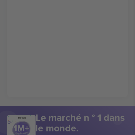
Le marché n ° 1 dans
MERCI!
le monde.