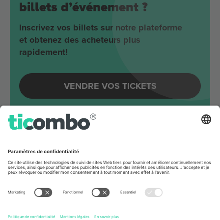
billets d’événement ?
Inscrivez vos billets sur notre plateforme
et obtenez des acheteurs plus
rapidement!
VENDRE VOS TICKETS
Evénements à venir autour
Berlin
Joji
Velodrom
Berlin, Germany