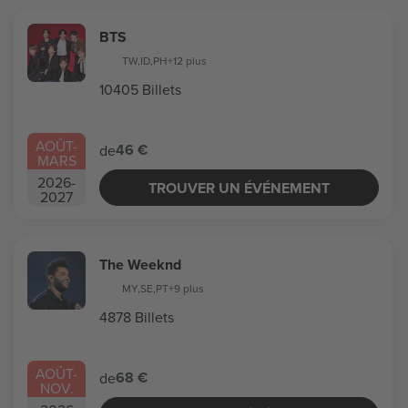
BTS
TW
,
ID
,
PH
+12 plus
10405 Billets
AOÛT
-
46 €
de
MARS
2026
-
TROUVER UN ÉVÉNEMENT
2027
The Weeknd
MY
,
SE
,
PT
+9 plus
4878 Billets
AOÛT
-
68 €
de
NOV.