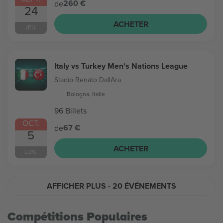
260 €
de
24
ACHETER
JEU.
Italy vs Turkey Men's Nations League
Stadio Renato DallAra
Bologna, Italie
96 Billets
OCT.
67 €
de
5
ACHETER
LUN.
AFFICHER PLUS
- 20 ÉVÉNEMENTS
Compétitions Populaires