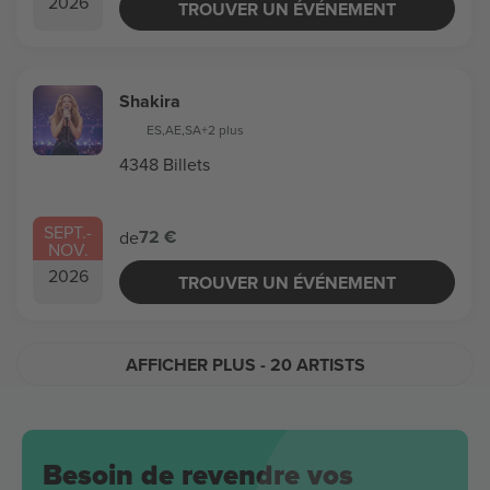
2026
TROUVER UN ÉVÉNEMENT
Shakira
ES
,
AE
,
SA
+2 plus
4348 Billets
SEPT.
-
72 €
de
NOV.
2026
TROUVER UN ÉVÉNEMENT
AFFICHER PLUS
- 20 ARTISTS
Besoin de revendre vos