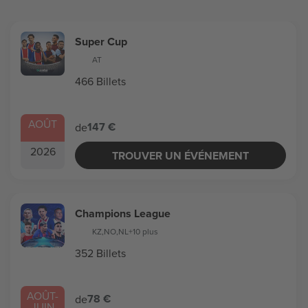
Super Cup
AT
466 Billets
AOÛT
147 €
de
2026
TROUVER UN ÉVÉNEMENT
Champions League
KZ
,
NO
,
NL
+10 plus
352 Billets
AOÛT
-
78 €
de
JUIN