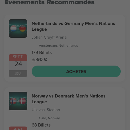
Evénements Recommandés
Netherlands vs Germany Men's Nations
League
Johan Cruyff Arena
Amsterdam, Netherlands
179 Billets
SEPT.
90 €
de
24
ACHETER
JEU.
Norway vs Denmark Men's Nations
League
Ullevaal Stadion
Oslo, Norway
68 Billets
SEPT.