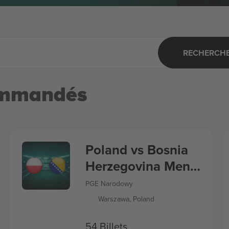
RECHERCHER
ommandés
Poland vs Bosnia
Herzegovina Men's
Nations League
PGE Narodowy
Warszawa, Poland
54 Billets