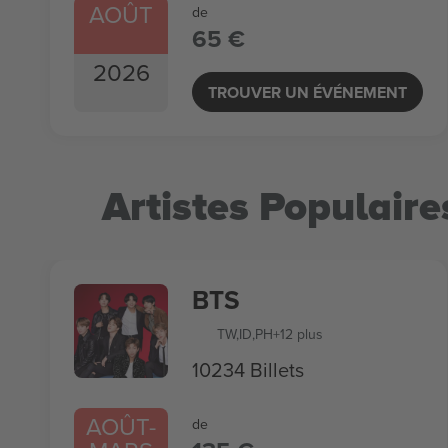
AOÛT
de
65 €
2026
TROUVER UN ÉVÉNEMENT
Artistes Populaire
BTS
TW
,
ID
,
PH
+12 plus
10234 Billets
AOÛT
-
de