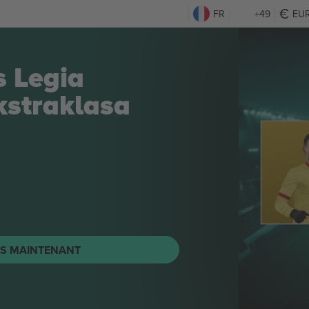
FR
+49
EU
s Legia
straklasa
TS MAINTENANT