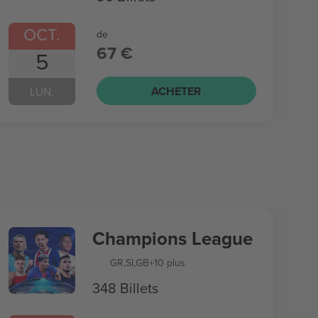
OCT.
de
67 €
5
ACHETER
LUN.
Champions League
GR
,
SI
,
GB
+10 plus
348 Billets