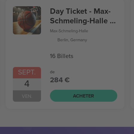
Day Ticket - Max-
Schmeling-Halle -
Women’s
Max-Schmeling-Halle
Basketball World
Berlin, Germany
Cup
16 Billets
SEPT.
de
284 €
4
ACHETER
VEN.