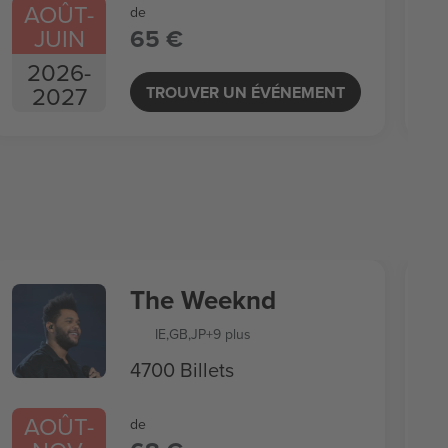
AOÛT
-
de
JUIN
65 €
2026
-
2027
TROUVER UN ÉVÉNEMENT
The Weeknd
IE
,
GB
,
JP
+9 plus
4700 Billets
AOÛT
-
de