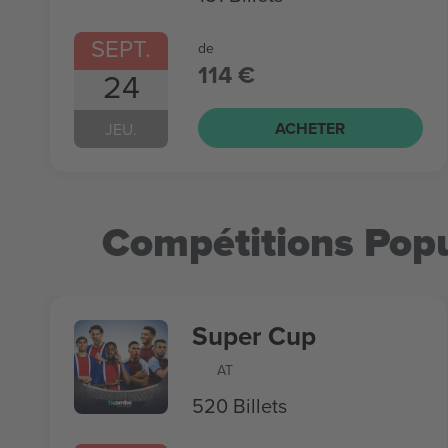
SEPT.
de
114 €
24
ACHETER
JEU.
Compétitions Popu
Super Cup
AT
520 Billets