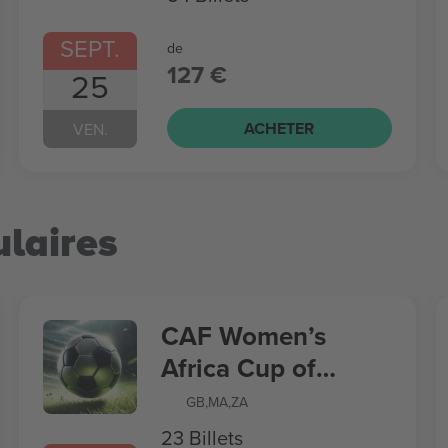
SEPT.
de
127 €
25
ACHETER
VEN.
laires
CAF Women’s
Africa Cup of
Nations
GB
,
MA
,
ZA
23 Billets