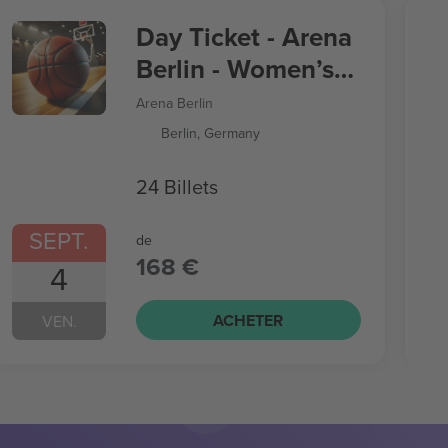
Day Ticket - Arena
Berlin - Women’s
Basketball World
Arena Berlin
Cup
Berlin, Germany
24 Billets
SEPT.
de
168 €
4
ACHETER
VEN.