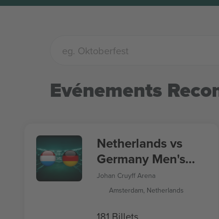
Evénements Rec
Netherlands vs
Germany Men's
Nations League
Johan Cruyff Arena
Amsterdam, Netherlands
181 Billets