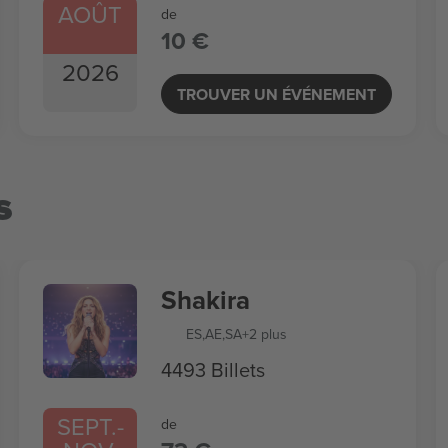
AOÛT
de
10 €
2026
TROUVER UN ÉVÉNEMENT
s
Shakira
ES
,
AE
,
SA
+2 plus
4493 Billets
SEPT.
-
de