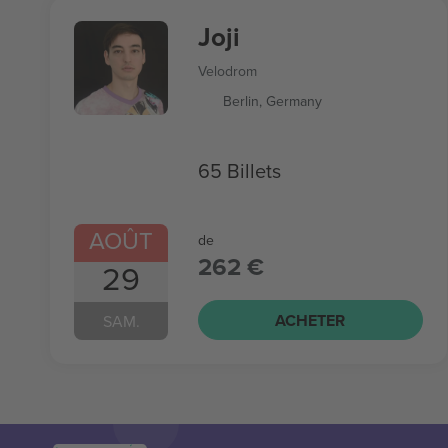
Joji
Velodrom
Berlin, Germany
65 Billets
AOÛT
de
262 €
29
ACHETER
SAM.