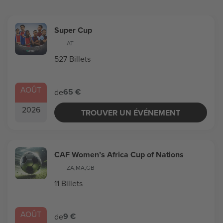
Super Cup
AT
527 Billets
AOÛT
65 €
de
2026
TROUVER UN ÉVÉNEMENT
CAF Women’s Africa Cup of Nations
ZA
,
MA
,
GB
11 Billets
AOÛT
9 €
de