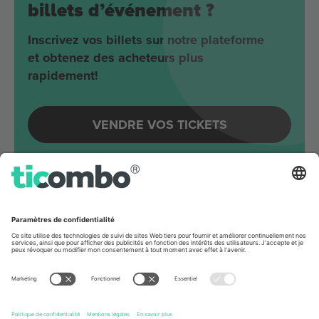
billets d’événement ?
Inscrivez vos billets sur notre plateforme
et obtenez des acheteurs plus
rapidement!
VENDRE VOS TICKETS
Evénements à venir autour
Berlin
Joji
Velodrom
Berlin, Germany