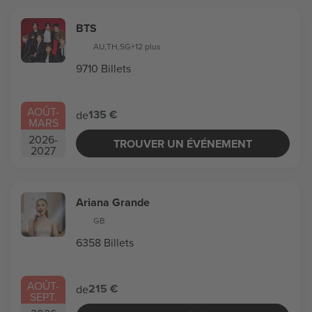
BTS
AU
,
TH
,
SG
+12 plus
9710 Billets
AOÛT
-
135 €
de
MARS
2026
-
TROUVER UN ÉVÉNEMENT
2027
Ariana Grande
GB
6358 Billets
AOÛT
-
215 €
de
SEPT.