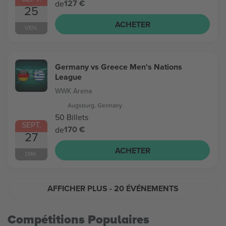
127 €
de
25
ACHETER
VEN.
Germany vs Greece Men's Nations
League
WWK Arena
Augsburg, Germany
50 Billets
SEPT.
170 €
de
27
ACHETER
DIM.
AFFICHER PLUS
- 20 ÉVÉNEMENTS
Compétitions Populaires