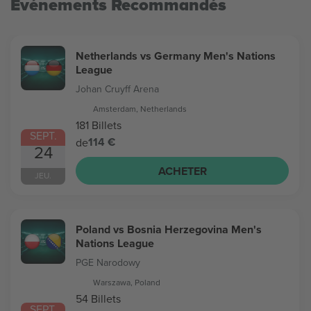
Evénements Recommandés
Netherlands vs Germany Men's Nations
League
Johan Cruyff Arena
Amsterdam, Netherlands
181 Billets
SEPT.
114 €
de
24
ACHETER
JEU.
Poland vs Bosnia Herzegovina Men's
Nations League
PGE Narodowy
Warszawa, Poland
54 Billets
SEPT.