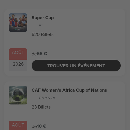
Super Cup
AT
520 Billets
AOÛT
65 €
de
2026
TROUVER UN ÉVÉNEMENT
CAF Women’s Africa Cup of Nations
GB
,
MA
,
ZA
23 Billets
AOÛT
10 €
de