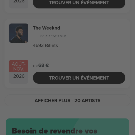
2026
TROUVER UN ÉVÉNEMENT
The Weeknd
SE
,
KR
,
ES
+9 plus
4693 Billets
AOÛT
-
68 €
de
NOV.
2026
TROUVER UN ÉVÉNEMENT
AFFICHER PLUS
- 20 ARTISTS
Besoin de revendre vos