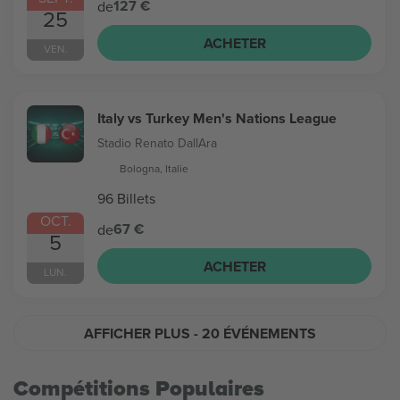
127 €
de
25
ACHETER
VEN.
Italy vs Turkey Men's Nations League
Stadio Renato DallAra
Bologna, Italie
96 Billets
OCT.
67 €
de
5
ACHETER
LUN.
AFFICHER PLUS
- 20 ÉVÉNEMENTS
Compétitions Populaires