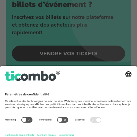
billets d’événement ?
Inscrivez vos billets sur notre plateforme
et obtenez des acheteurs plus
rapidement!
VENDRE VOS TICKETS
Evénements à venir autour
Berlin
Joji
Velodrom
Berlin, Germany