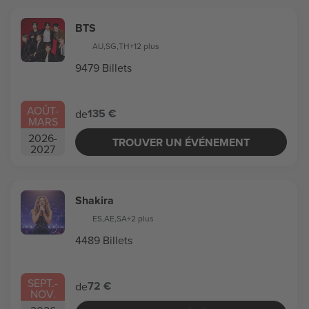
BTS
AU
,
SG
,
TH
+12 plus
9479 Billets
AOÛT
-
135 €
de
MARS
2026
-
TROUVER UN ÉVÉNEMENT
2027
Shakira
ES
,
AE
,
SA
+2 plus
4489 Billets
SEPT.
-
72 €
de
NOV.