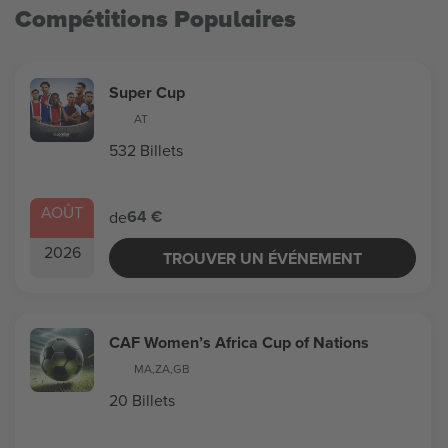
Compétitions Populaires
Super Cup
AT
532 Billets
AOÛT
64 €
de
2026
TROUVER UN ÉVÉNEMENT
CAF Women’s Africa Cup of Nations
MA
,
ZA
,
GB
20 Billets