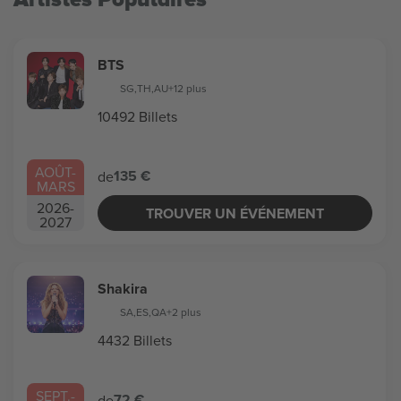
BTS
SG
,
TH
,
AU
+12 plus
10492 Billets
AOÛT
-
135 €
de
MARS
2026
-
TROUVER UN ÉVÉNEMENT
2027
Shakira
SA
,
ES
,
QA
+2 plus
4432 Billets
SEPT.
-
72 €
de