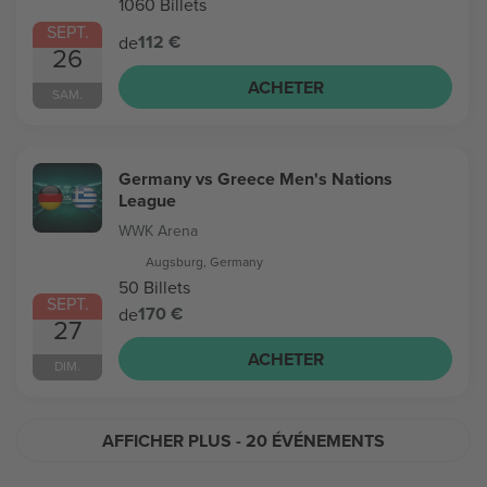
1060 Billets
SEPT.
112 €
de
26
ACHETER
SAM.
Germany vs Greece Men's Nations
League
WWK Arena
Augsburg, Germany
50 Billets
SEPT.
170 €
de
27
ACHETER
DIM.
AFFICHER PLUS
- 20 ÉVÉNEMENTS