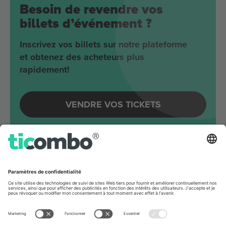
Besoin de revendre vos
billets d’événement ?
Inscrivez vos billets sur notre plateforme
et obtenez des acheteurs plus
rapidement!
VENDRE VOS TICKETS
Evénements à venir autour
Berlin
Joji
Velodrom