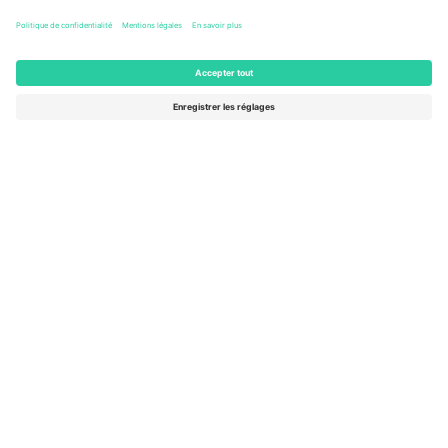
Berlin, Germany
65 Billets
AOÛT
262 €
de
29
ACHETER
SAM.
Day Ticket - Max-Schmeling-Halle -
Women’s Basketball World Cup
Max-Schmeling-Halle
Berlin, Germany
16 Billets
SEPT.
284 €
de
4
ACHETER
VEN.