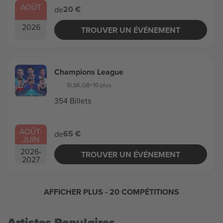
AOÛT
20 €
de
2026
TROUVER UN ÉVÉNEMENT
Champions League
SI
,
SK
,
GB
+10 plus
354 Billets
AOÛT
-
65 €
de
JUIN
2026
-
TROUVER UN ÉVÉNEMENT
2027
AFFICHER PLUS
- 20 COMPÉTITIONS
Artistes Populaires