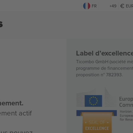
FR
+49
EU
s
Label d’excellen
Ticombo GmbH (société mèr
programme de financement d
proposition n° 782393.
nement.
ement actif
vous pouvez