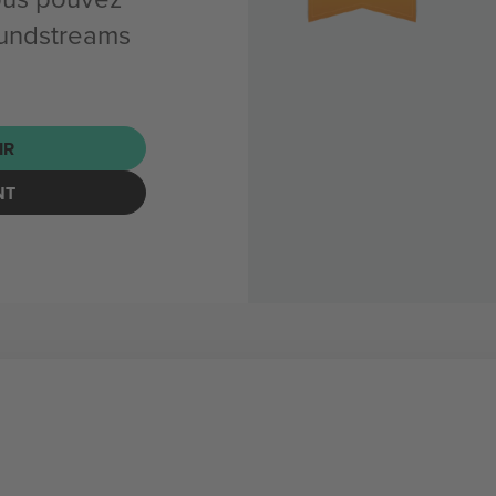
oundstreams
IR
NT