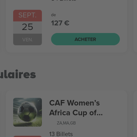
SEPT.
de
127 €
25
ACHETER
VEN.
laires
CAF Women’s
Africa Cup of
Nations
ZA
,
MA
,
GB
13 Billets