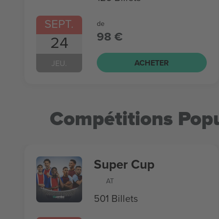
SEPT.
de
98 €
24
ACHETER
JEU.
Compétitions Popu
Super Cup
AT
501 Billets