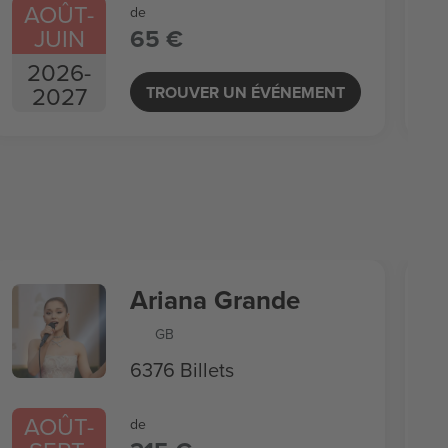
AOÛT
-
de
JUIN
65 €
2026
-
2027
TROUVER UN ÉVÉNEMENT
Ariana Grande
GB
6376 Billets
AOÛT
-
de