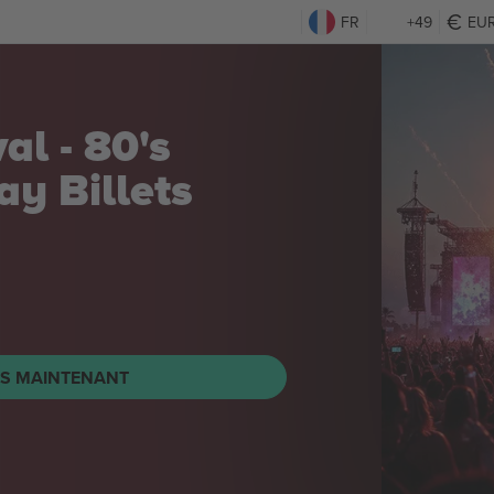
FR
+49
EU
al - 80's
day
Billets
TS MAINTENANT