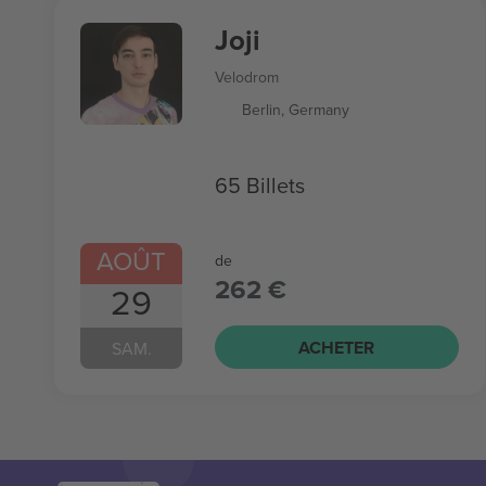
Joji
Velodrom
Berlin, Germany
65 Billets
AOÛT
de
262 €
29
ACHETER
SAM.