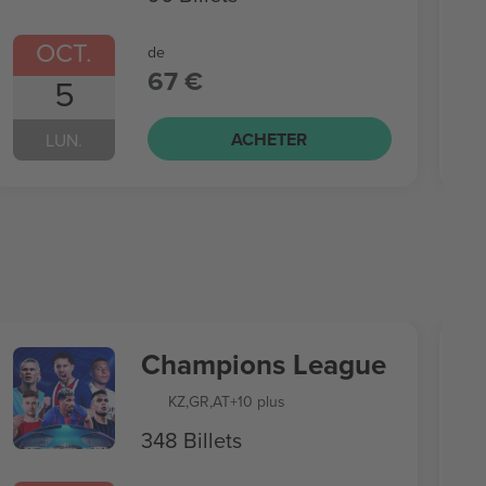
OCT.
de
67 €
5
ACHETER
LUN.
Champions League
KZ
,
GR
,
AT
+10 plus
348 Billets