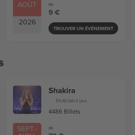
AOÛT
de
9 €
2026
TROUVER UN ÉVÉNEMENT
s
Shakira
ES
,
AE
,
QA
+2 plus
4486 Billets
SEPT.
-
de