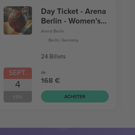
Day Ticket - Arena
Berlin - Women’s
Basketball World
Arena Berlin
Cup
Berlin, Germany
24 Billets
SEPT.
de
168 €
4
ACHETER
VEN.