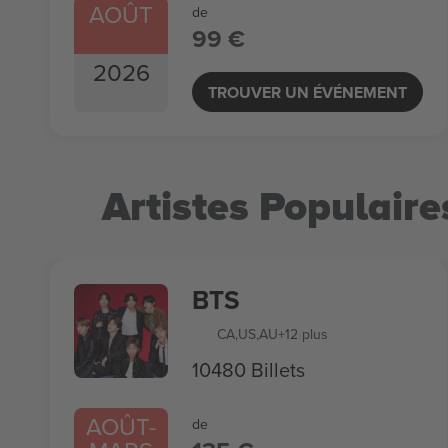
AOÛT
de
99 €
2026
TROUVER UN ÉVÉNEMENT
Artistes Populaire
BTS
CA
,
US
,
AU
+12 plus
10480 Billets
AOÛT
-
de