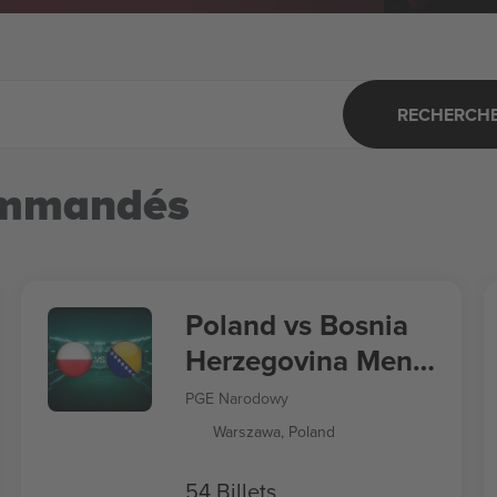
RECHERCHER
ommandés
Poland vs Bosnia
Herzegovina Men's
Nations League
PGE Narodowy
Warszawa, Poland
54 Billets