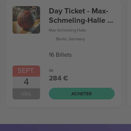
Day Ticket - Max-
Schmeling-Halle -
Women’s
Max-Schmeling-Halle
Basketball World
Berlin, Germany
Cup
16 Billets
SEPT.
de
284 €
4
ACHETER
VEN.