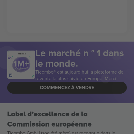
Le marché n ° 1 dans
MERCI!
le monde.
Ticombo® est aujourd’hui la plateforme de
revente la plus suivie en Europe. Merci!
COMMENCEZ À VENDRE
Label d’excellence de la
Commission européenne
Ticombo GmbH (société mère) est reconnue dans le