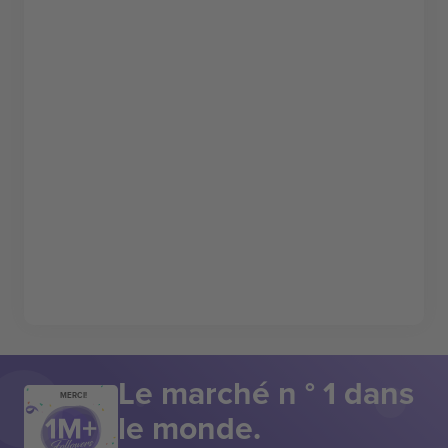
Le marché n ° 1 dans
MERCI!
le monde.