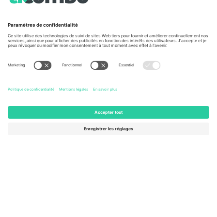
TixProtect
Comment ça marche
Imprimer
Hôtels
Conditions générales
Centre d'information sur la Coup
Programme d'affiliation
Nous contacter
Ticombo France
Mimi Balkanska 132, 1540, Sofia,
Bulgaria
L'entité juridique du fournisseur de la plateforme peut changer en
fonction du lieu, de l'événement et/ou du domaine. Pour plus de
détails, consultez la page spécifique de l'événement, les mentions
légales et les conditions.,
Imprimer
et
Termes.
© 2026 Ticombo.
Tous droits réservés.