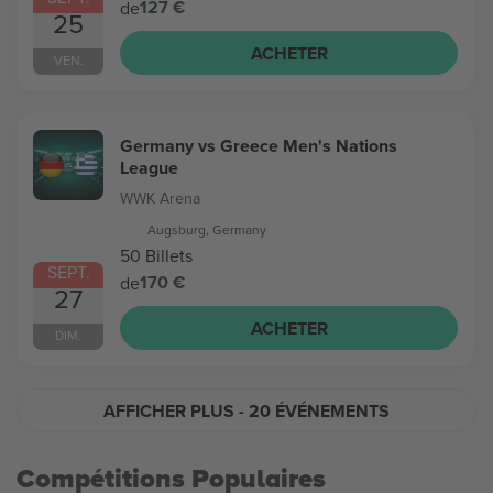
127 €
de
25
ACHETER
VEN.
Germany vs Greece Men's Nations
League
WWK Arena
Augsburg, Germany
50 Billets
SEPT.
170 €
de
27
ACHETER
DIM.
AFFICHER PLUS
- 20 ÉVÉNEMENTS
Compétitions Populaires