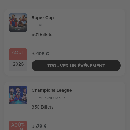
Super Cup
AT
501 Billets
AOÛT
105 €
de
2026
TROUVER UN ÉVÉNEMENT
Champions League
AT
,
RS
,
NL
+10 plus
350 Billets
AOÛT
-
78 €
de
JUIN