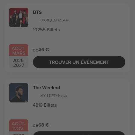
BTS
US
,
PE
,
CA
+12 plus
10255 Billets
AOÛT
-
46 €
de
MARS
2026
-
TROUVER UN ÉVÉNEMENT
2027
The Weeknd
MY
,
SE
,
PT
+9 plus
4819 Billets
AOÛT
-
68 €
de
NOV.