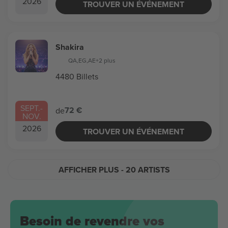
2026
TROUVER UN ÉVÉNEMENT
Shakira
QA
,
EG
,
AE
+2 plus
4480 Billets
SEPT.
-
72 €
de
NOV.
2026
TROUVER UN ÉVÉNEMENT
AFFICHER PLUS
- 20 ARTISTS
Besoin de revendre vos