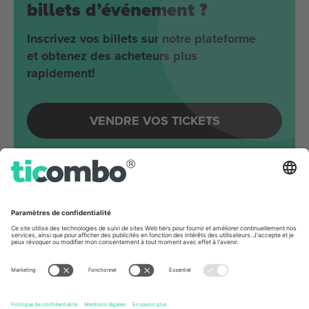
billets d’événement ?
Inscrivez vos billets sur notre plateforme
et obtenez des acheteurs plus
rapidement!
VENDRE VOS TICKETS
Evénements à venir autour
Berlin
Joji
Velodrom
Berlin, Germany