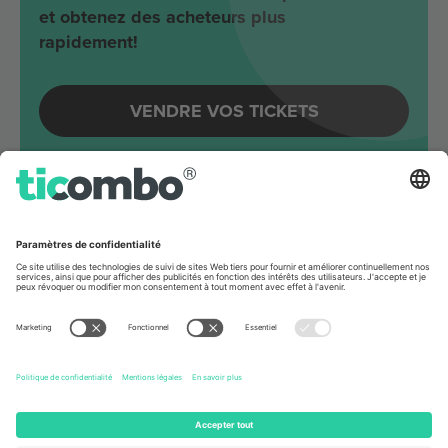
et obtenez des acheteurs plus
rapidement!
VENDRE VOS TICKETS
Evénements à venir autour
Berlin
Joji
Velodrom
Berlin, Germany
65 Billets
AOÛT
262 €
de