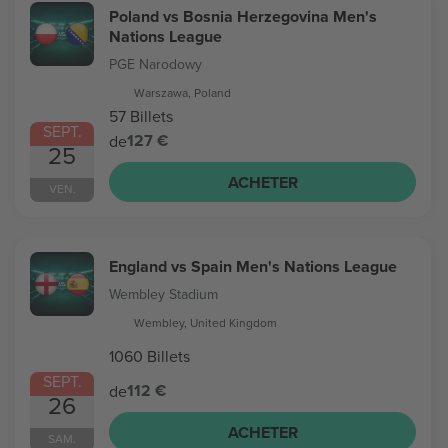
Poland vs Bosnia Herzegovina Men's
Nations League
PGE Narodowy
Warszawa, Poland
57 Billets
SEPT.
127 €
de
25
ACHETER
VEN.
England vs Spain Men's Nations League
Wembley Stadium
Wembley, United Kingdom
1060 Billets
SEPT.
112 €
de
26
ACHETER
SAM.