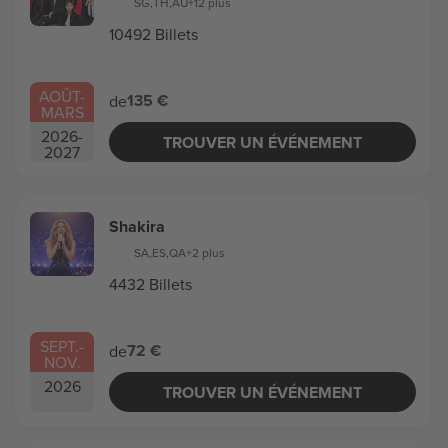
SG
,
TH
,
AU
+12 plus
10492 Billets
AOÛT
-
135 €
de
MARS
2026
-
TROUVER UN ÉVÉNEMENT
2027
Shakira
SA
,
ES
,
QA
+2 plus
4432 Billets
SEPT.
-
72 €
de
NOV.
2026
TROUVER UN ÉVÉNEMENT