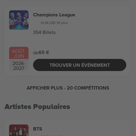
Champions League
SI
,
SK
,
GB
+10 plus
354 Billets
AOÛT
-
65 €
de
JUIN
2026
-
TROUVER UN ÉVÉNEMENT
2027
AFFICHER PLUS
- 20 COMPÉTITIONS
Artistes Populaires
BTS