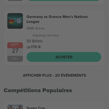
Germany vs Greece Men's Nations
League
WWK Arena
Augsburg, Germany
50 Billets
SEPT.
170 €
de
27
ACHETER
DIM.
AFFICHER PLUS
- 20 ÉVÉNEMENTS
Compétitions Populaires
Super Cup