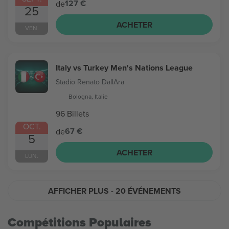
127 €
de
25
ACHETER
VEN.
Italy vs Turkey Men's Nations League
Stadio Renato DallAra
Bologna, Italie
96 Billets
OCT.
67 €
de
5
ACHETER
LUN.
AFFICHER PLUS
- 20 ÉVÉNEMENTS
Compétitions Populaires