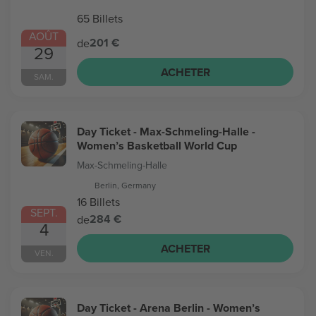
65 Billets
AOÛT
201 €
de
29
ACHETER
SAM.
Day Ticket - Max-Schmeling-Halle -
Women’s Basketball World Cup
Max-Schmeling-Halle
Berlin, Germany
16 Billets
SEPT.
284 €
de
4
ACHETER
VEN.
Day Ticket - Arena Berlin - Women’s