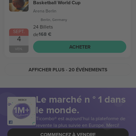
Basketball World Cup
Arena Berlin
Berlin, Germany
24 Billets
SEPT.
168 €
de
4
ACHETER
VEN.
AFFICHER PLUS
- 20 ÉVÉNEMENTS
Le marché n ° 1 dans
MERCI!
le monde.
Ticombo® est aujourd’hui la plateforme de
revente la plus suivie en Europe. Merci!
COMMENCEZ À VENDRE