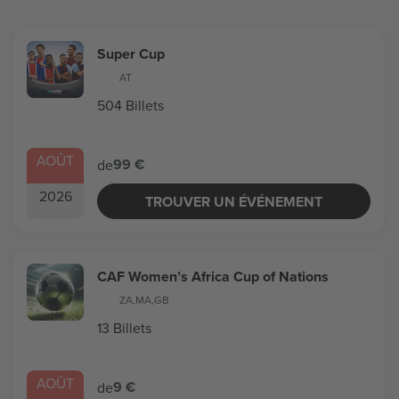
Super Cup
AT
504 Billets
AOÛT
99 €
de
2026
TROUVER UN ÉVÉNEMENT
CAF Women’s Africa Cup of Nations
ZA
,
MA
,
GB
13 Billets
AOÛT
9 €
de