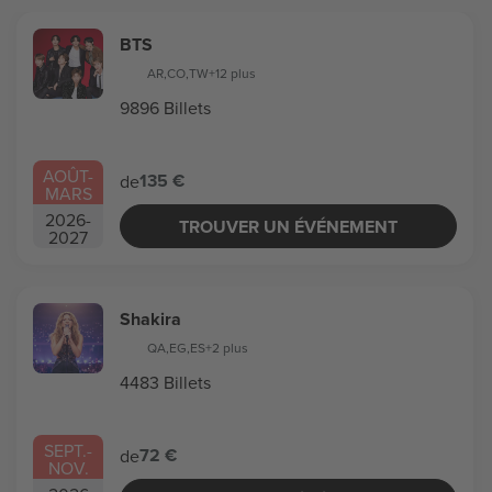
BTS
AR
,
CO
,
TW
+12 plus
9896 Billets
AOÛT
-
135 €
de
MARS
2026
-
TROUVER UN ÉVÉNEMENT
2027
Shakira
QA
,
EG
,
ES
+2 plus
4483 Billets
SEPT.
-
72 €
de
NOV.