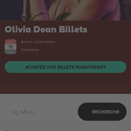
Stal Mielec vs Stal
Rzeszów 1 Liga
Billets
AOÛT
Mielec, Poland
8
SAM.
ACHETEZ VOS BILLETS MAINTENANT
RECHERCHE